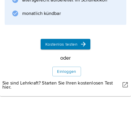
altersgerecht aufbereitet im Schullexikon
Darbysten
.
monatlich kündbar
Informationen zum Artikel
Kostenlos testen
oder
Einloggen
Sie sind Lehrkraft? Starten Sie Ihren kostenlosen Test
hier.