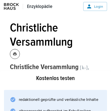
Enzyklopädie
Enzyklopädie
Login
Christliche
Versammlung
Christliche Versammlung
,
[k-]
Kostenlos testen
deutsche Bezeichnung (neben
»Brüderbewegung«) der auf den
anglikanischen Pfarrer
John Nelson Darby (* 1800, † 1882)
redaktionell geprüfte und verlässliche Inhalte
zurückgehenden christlichen Bewegung;