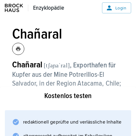
Enzyklopädie
Enzyklopädie
Login
Chañaral
Chañaral
, Exporthafen für
[tʃaɲaˈral]
Kupfer aus der Mine Potrerillos-El
Salvador, in der Region Atacama, Chile;
13 500 Einwohner.
Kostenlos testen
redaktionell geprüfte und verlässliche Inhalte
Informationen zum Artikel