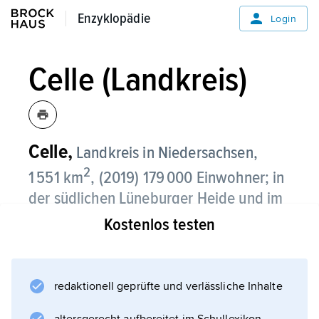
Enzyklopädie
Enzyklopädie
Login
Celle (Landkreis)
Celle,
Landkreis in Niedersachsen,
2
1 551 km
, (2019) 179 000 Einwohner; in
der südlichen Lüneburger Heide und im
Aller-Urstromtal gelegen.
Kostenlos testen
Große Waldflächen bedecken den Nordteil;
das wirtschaftliche Schwergewicht liegt im
redaktionell geprüfte und verlässliche Inhalte
Süden mit der Kreisstadt
Celle