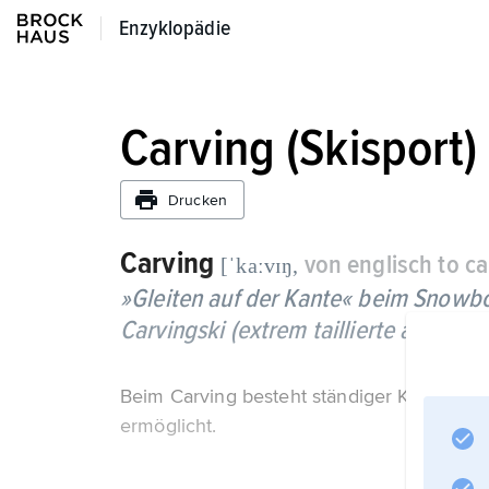
Enzyklopädie
Enzyklopädie
Carving (Skisport)
Drucken
Carving
von englisch to ca
[ˈkaːvɪŋ,
»Gleiten auf der Kante« beim Snowb
Carvingski (extrem taillierte alpine Sk
Beim Carving besteht ständiger Kantengri
ermöglicht.