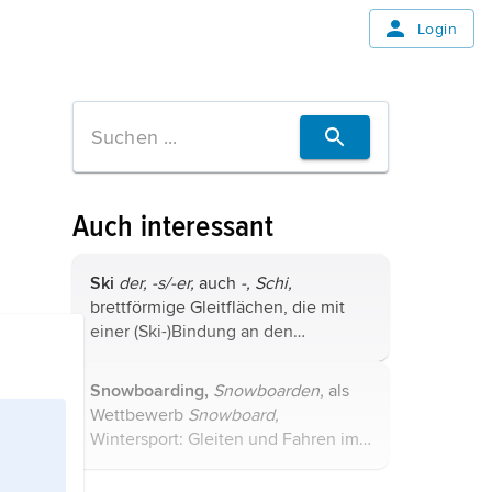
Login
Auch interessant
Ski
der, -s/-er,
auch
-, Schi,
brettförmige Gleitflächen, die mit
einer (Ski-)Bindung an den
(Ski-)Schuhen (Langlauf)
beziehungsweise (Ski-)Stiefeln
Snowboarding,
Snowboarden,
als
(alpine Disziplinen, Skispringen)
Wettbewerb
Snowboard,
befestigt werden. ...
Wintersport: Gleiten und Fahren im
Schnee, ähnlich dem Wellenreiten.