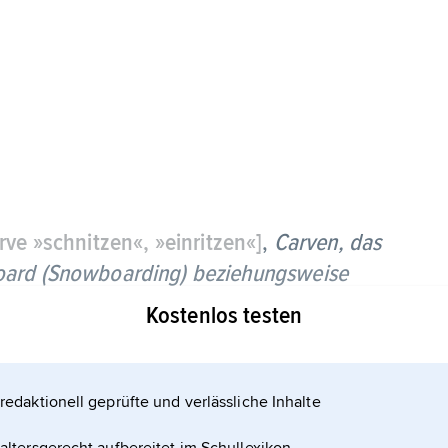
rve »schnitzen«, »einritzen«]
,
Carven,
das
oard (Snowboarding) beziehungsweise
i).
Kostenlos testen
ff im Schnee, was dynamisches Kurvenfahren
redaktionell geprüfte und verlässliche Inhalte