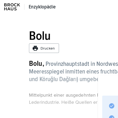
Enzyklopädie
Enzyklopädie
Bolu
Drucken
Bolu,
Provinzhauptstadt in Nordwest
Meeresspiegel inmitten eines frucht
und Köruğlu Dağları) umgebenen Bec
Mittelpunkt einer ausgedehnten Forstwirtsc
Lederindustrie. Heiße Quellen ermögliche