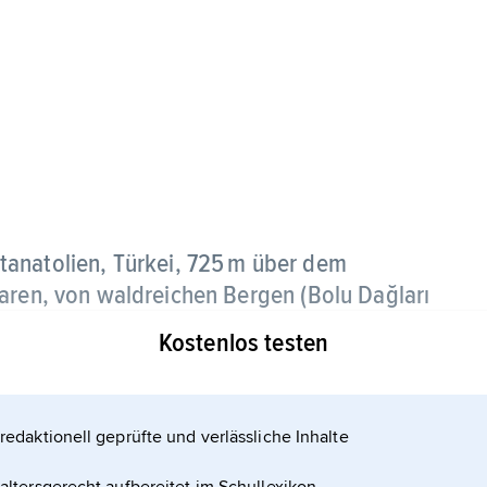
anatolien, Türkei, 725 m über dem
baren, von waldreichen Bergen (Bolu Dağları
kens, 125 800 Einwohner;
Kostenlos testen
haft, Holz verarbeitende Industrie sowie Woll- und
n Badebetrieb.
redaktionell geprüfte und verlässliche Inhalte