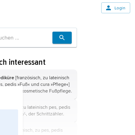
Login
ch interessant
diküre
[französisch, zu lateinisch
s, pedis »Fuß« und cura »Pflege«]
e, -/-n,
die kosmetische
Fußpflege
.
edometer
[zu lateinisch pes, pedis
uß«]
das, -s/-,
der
Schrittzähler
.
edum
[lateinisch, zu pes, pedis