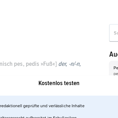
Au
nisch pes, pedis »Fuß«]
der, -n/-n,
Pe
pe
di
Kostenlos testen
P
»F
redaktionell geprüfte und verlässliche Inhalte
ikel
P