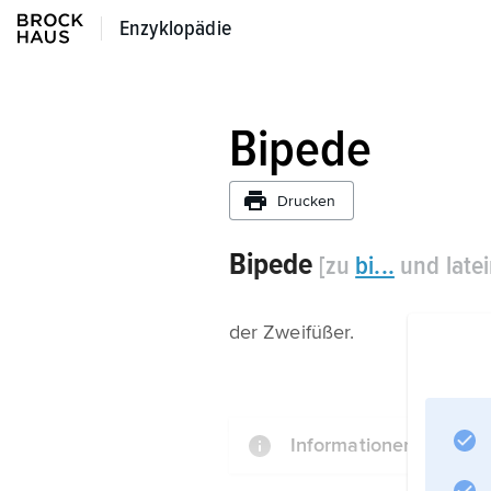
Enzyklopädie
Enzyklopädie
Bipede
Drucken
Bipede
[zu
bi...
und latei
der Zweifüßer.
Informationen zum Art