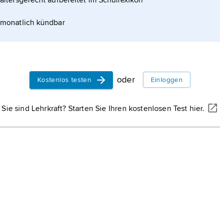
altersgerecht aufbereitet im Schullexikon
»F
Ki
monatlich kündbar
d
Ci
ei
Ra
oder
Kostenlos testen
Einloggen
Fi
fi
Sie sind Lehrkraft? Starten Sie Ihren kostenlosen Test hier.
»Huf«
Na
P
pe
ge
di
un
P
(»
An
an