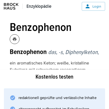
Enzyklopädie
Enzyklopädie
Login
Benzophenon
Benzophenon
das, -s,
Diphenylketon,
ein aromatisches Keton; weiße, kristalline
Substanz mit schwachem rosenartigem
Kostenlos testen
Geruch, die man aus Benzol und
Benzoylchlorid durch Friedel-Crafts-Reaktion
oder aus Benzol und Tetrachlormethan erhält.
Benzophenon ist ein Zwischenprodukt bei der
redaktionell geprüfte und verlässliche Inhalte
Herstellung vieler organischer Verbindungen,