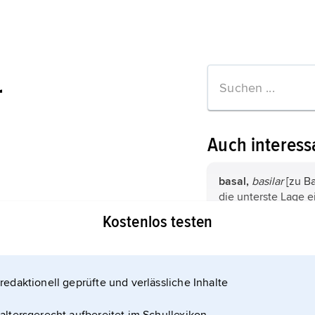
r
Auch interess
basal,
basilar
[zu Ba
die unterste Lage e
betreffend. Ist sie 
Kostenlos testen
durch
Transgressio
heißt sie
Basalkong
basal,
basilar
[zu Ba
Transgressionskong
an der Grundfläche
redaktionell geprüfte und verlässliche Inhalte
basal,
basilar
[zu Ba