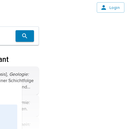
Login
ant
sis],
Geologie:
iner Schichtfolge
geröllreich und
n
entstanden,
lomerat
oder
sis],
Anatomie:
lomerat.
 von Organen.
sis],
allgemein: