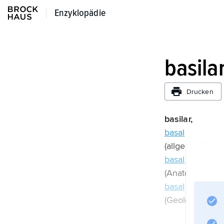
Enzyklopädie
Enzyklopädie
basila
Drucken
basilar,
basal
(allgemein),
basal
(Anatomie),
basal
(Geologie).