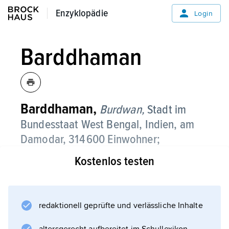
Enzyklopädie
Enzyklopädie
Login
Barddhaman
Barddhaman,
Burdwan,
Stadt im
Bundesstaat West Bengal, Indien, am
Damodar, 314 600 Einwohner;
Kostenlos testen
Universität; Strickwaren- und
Stahlwarenindustrie.
redaktionell geprüfte und verlässliche Inhalte
Informationen zum Artikel