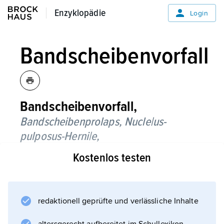
Enzyklopädie
Enzyklopädie
Login
Bandscheibenvorfall
Bandscheibenvorfall,
Bandscheibenprolaps,
Nucle|us-
pulposus-Herni|e,
Kostenlos testen
teilweises oder völliges Herausdrängen des
gallertartigen Kernes der
Bandscheibe
(Nucleus pulposus) in den Wirbelkanal (
redaktionell geprüfte und verlässliche Inhalte
Wirbelsäule