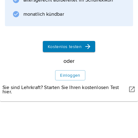
altersgerecht aufbereitet im Schullexikon
) mit möglichem Druck gegen die dort
verlaufenden Nervenfasern und -wurzeln.
monatlich kündbar
Werke
Kostenlos testen
Informationen zum Artikel
oder
Einloggen
Sie sind Lehrkraft? Starten Sie Ihren kostenlosen Test
hier.