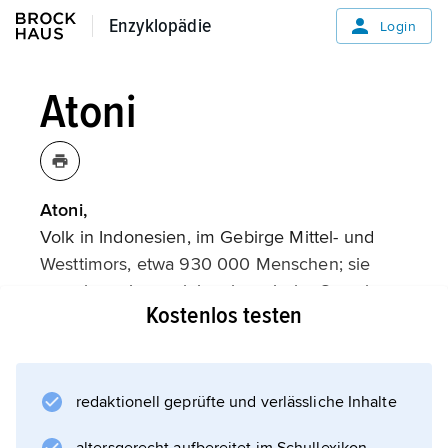
Enzyklopädie
Enzyklopädie
Login
Atoni
Atoni,
Volk in Indonesien, im Gebirge Mittel- und
Westtimors, etwa 930 000 Menschen; sie
sprechen eine malaiopolynesische Sprache.
Kostenlos testen
Die Atoni bauen v. a. Mais als
Grundnahrungsmittel und Trockenreis an,
halten Vieh und sind Meister in der Kunst des
Webens. Sie sind in patrilinearen
redaktionell geprüfte und verlässliche Inhalte
Abstammungsgruppen organisiert,