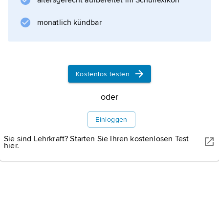
altersgerecht aufbereitet im Schullexikon
Dorfvorsteher fungieren örtlich als
monatlich kündbar
Informationen zum Artikel
Kostenlos testen
oder
Einloggen
Sie sind Lehrkraft? Starten Sie Ihren kostenlosen Test
hier.