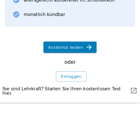
Kimon
altersgerecht aufbereitet im Schullexikon
465 v. Chr. einen Doppelsieg über Flotte und
monatlich kündbar
Informationen zum Artikel
Kostenlos testen
oder
Einloggen
Sie sind Lehrkraft? Starten Sie Ihren kostenlosen Test
hier.