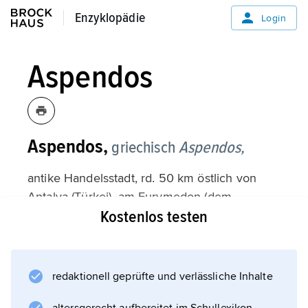
Enzyklopädie
Enzyklopädie
Login
Aspendos
Aspendos,
griechisch
Aspendos,
antike Handelsstadt, rd. 50 km östlich von
Antalya (Türkei), am Eurymedon (dem
Kostenlos testen
heutigen Köprüırmağı), der damals bis
Aspendos schiffbar war und die Stadt mit dem
Meer verband. Bei Aspendos, das (im 8.
Jahrhundert?) von Argos aus gegründet
redaktionell geprüfte und verlässliche Inhalte
wurde, errang der Athener