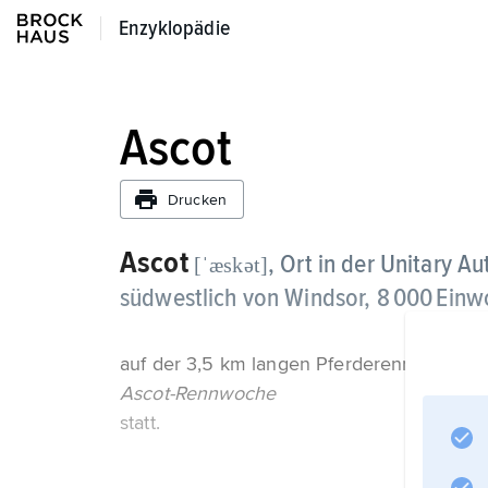
Enzyklopädie
Enzyklopädie
Ascot
Drucken
Ascot
, Ort in der Unitary 
[ˈæskət]
südwestlich von Windsor, 8 000 Einw
auf der 3,5 km langen Pferderennbahn (1711 
Ascot-Rennwoche
statt.