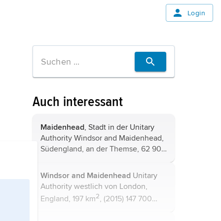
Login
Auch interessant
Maidenhead
, Stadt in der Unitary
Authority Windsor and Maidenhead,
Südengland, an der Themse, 62 900
Einwohner; unter anderem wegen
der Parklandschaften als Wohnstadt
Windsor and Maidenhead
Unitary
von London beliebt, Ausflugsziel.
Authority westlich von London,
2
England, 197 km
, (2015) 147 700
Einwohner; Verwaltungssitz ist
Maidenhead
; bis 1998 Teil der