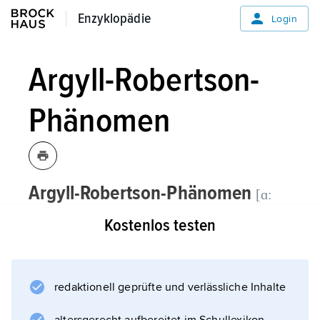
Enzyklopädie
Enzyklopädie
Login
Argyll-Robertson-
Phänomen
Argyll-Robertson-Phänomen
[ɑː
nach dem englischen
ˈgaɪl ˈrɔbətsn-;
Kostenlos testen
Augenarzt
Douglas Argyll Robertson,
* 1837, † 1909]
,
redaktionell geprüfte und verlässliche Inhalte
fehlende Reaktion (Verengung) der Pupillen
auf Lichteinfall bei erhaltener Konvergenz der