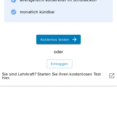
altersgerecht aufbereitet im Schullexikon
Augenachsen und bei
Miosis
monatlich kündbar
; meist bei Neurosyphilis.
Kostenlos testen
Informationen zum Artikel
oder
Einloggen
Sie sind Lehrkraft? Starten Sie Ihren kostenlosen Test
hier.