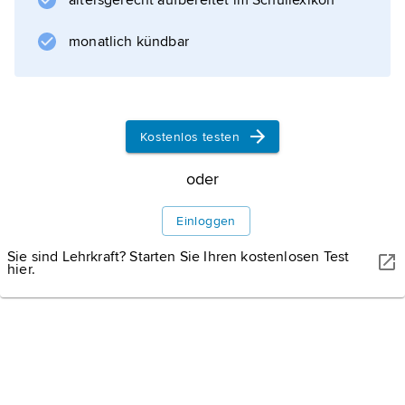
altersgerecht aufbereitet im Schullexikon
auf das Klanwesen der Tuareg-Bewohner
zurückgeht.
monatlich kündbar
Dornröschen hinter den
Sanddünen
Kostenlos testen
oder
Einloggen
Informationen zum Artikel
Sie sind Lehrkraft? Starten Sie Ihren kostenlosen Test
hier.