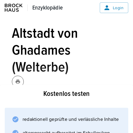
Enzyklopädie
Enzyklopädie
Login
Altstadt von
Ghadames
(Welterbe)
Kostenlos testen
Die im westlichen Libyen gelegene Oase am
Dreiländereck zu Algerien und Tunesien war
früher eine wichtige Station im
redaktionell geprüfte und verlässliche Inhalte
Transsaharahandel. Die Altstadt zeigt noch
heute die Abgrenzung einzelner Stadteile, die