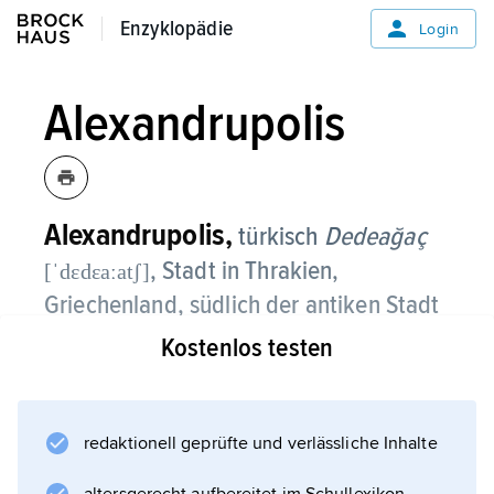
Enzyklopädie
Enzyklopädie
Login
Alexandrupolis
Alexandrupolis,
türkisch
Dedeağaç
, Stadt in Thrakien,
[ˈdεdεaːatʃ]
Griechenland, südlich der antiken Stadt
Traianopolis, 66 100 Einwohner;
Kostenlos testen
medizinische Fakultät der Universität von
Thrakien (Sitz: Kosani); Hafen für die Fähren
redaktionell geprüfte und verlässliche Inhalte
zur Insel Samothrake, internationaler
Flughafen.