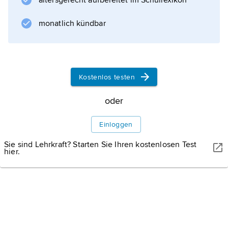
altersgerecht aufbereitet im Schullexikon
berücksichtigen.
monatlich kündbar
Informationen zum Artikel
Kostenlos testen
oder
Einloggen
Sie sind Lehrkraft? Starten Sie Ihren kostenlosen Test
hier.