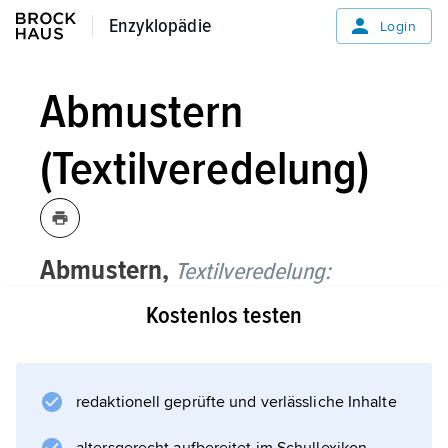
Enzyklopädie
Enzyklopädie
Login
Abmustern
(Textilveredelung)
Abmustern,
Textilveredelung:
Kostenlos testen
visuelles Prüfen und Beurteilen der farblichen
Übereinstimmung von gefärbten oder
bedruckten textilen Flächen mit der Vorlage
(»Urmuster«); dabei sind die
redaktionell geprüfte und verlässliche Inhalte
Beleuchtungsbedingungen zu