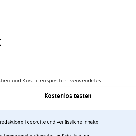
t
rachen und Kuschitensprachen verwendetes
rift hervorgegangen ist. Die äthiopische Schrift
Kostenlos testen
 Chr., indem Schriftzeichen für in
en und den 24 nur wenig veränderten Buchstaben
redaktionell geprüfte und verlässliche Inhalte