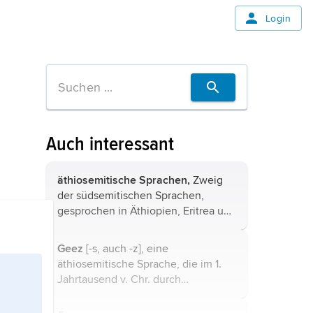
Login
Auch interessant
äthiosemitische Sprachen,
Zweig
der südsemitischen Sprachen,
gesprochen in Äthiopien, Eritrea und
von kleinen Gruppen im Sudan.
Wichtigste Vertreter der
Geez
[-s, auch -z], eine
äthiosemitischen Sprachen sind
äthiosemitische Sprache, die im 1.
Amharisch (das sich ...
Jahrtausend v. Chr. durch
Einwanderer aus Südarabien nach
Afrika gelangte. Geez war die