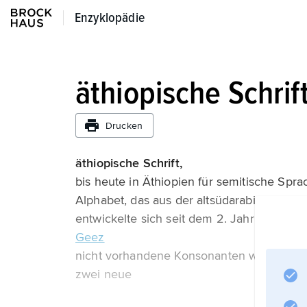
Enzyklopädie
Enzyklopädie
äthiopische Schrif
Drucken
äthiopische Schrift,
bis heute in Äthiopien für semitische Sp
Alphabet, das aus der altsüdarabischen Sch
entwickelte sich seit dem 2. Jahrhundert n.
Geez
nicht vorhandene Konsonanten weggelass
zwei neue