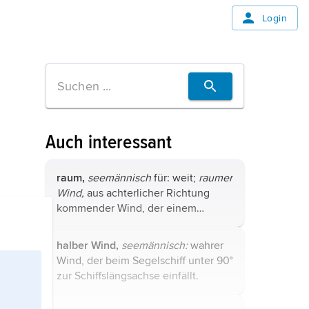
Login
Auch interessant
raum,
seemännisch
für: weit;
raumer
Wind,
aus achterlicher Richtung
kommender Wind, der einem
Segelschiff das direkte Ansteuern
des Zieles erlaubt;
Raumen,
halber Wind,
seemännisch:
wahrer
günstiges Drehen des Windes nach
Wind, der beim Segelschiff unter 90°
achtern.
zur Schiffslängsachse einfällt.