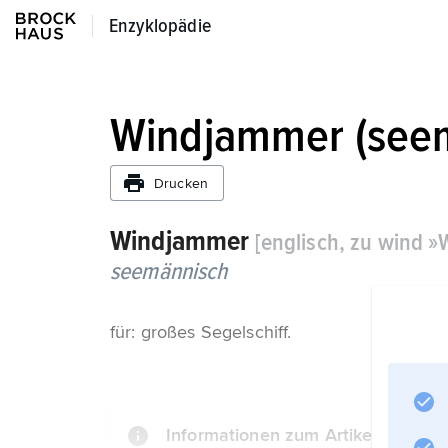
Enzyklopädie
Enzyklopädie
Windjammer (see
Drucken
Windjammer
[englisch, zu wind »
seemännisch
für: großes Segelschiff.
Informationen zum Artikel