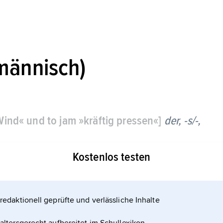
männisch)
Wind« und to jam »kräftig pressen«]
der, -s/-,
Kostenlos testen
redaktionell geprüfte und verlässliche Inhalte