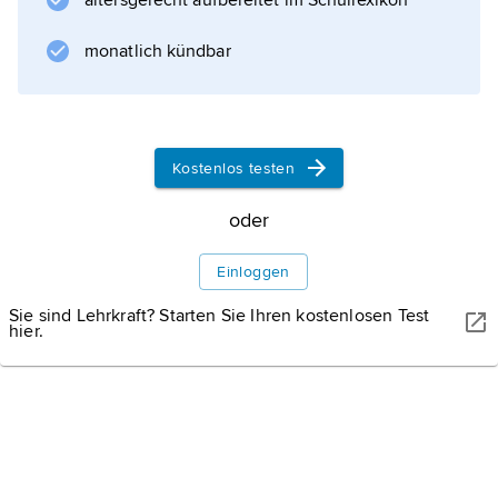
altersgerecht aufbereitet im Schullexikon
monatlich kündbar
Kostenlos testen
oder
Einloggen
Sie sind Lehrkraft? Starten Sie Ihren kostenlosen Test
hier.
WISSENMEDIA, GÜTERSLOH