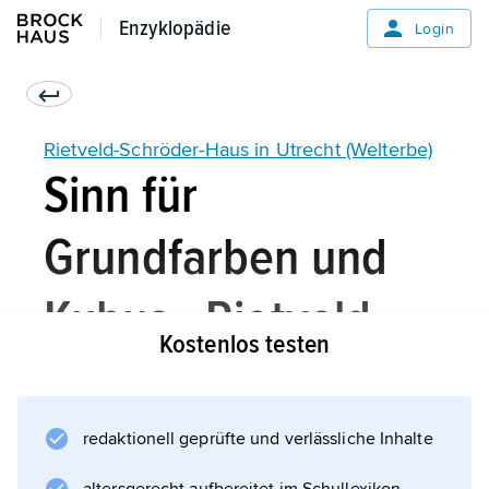
Enzyklopädie
Enzyklopädie
Login
Rietveld-Schröder-Haus in Utrecht (Welterbe)
Sinn für
Grundfarben und
Kubus - Rietveld-
Kostenlos testen
Schröder-Haus in
Utrecht
redaktionell geprüfte und verlässliche Inhalte