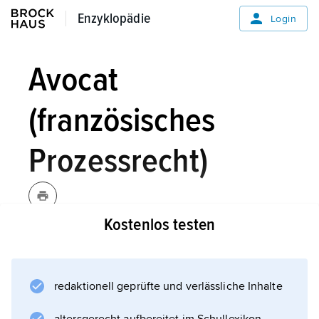
Enzyklopädie
Enzyklopädie
Login
Avocat
(französisches
Prozessrecht)
Kostenlos testen
Avocat
der, -s/-s,
französisches
[avɔˈka]
Prozessrecht:
redaktionell geprüfte und verlässliche Inhalte
der Anwalt einer Partei, dem im Zivil- und
Strafverfahren das Auftreten vor den